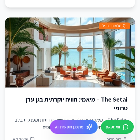
מלונות בחו"ל
The Setai – מיאמי: חוויה יוקרתית בגן עדן
טרופי
The Setai – מיאמי מציע לנופשים חוויות יוקרתיות ומפנקות בלב
וואטסאפ
מתכנן חופשות AI
מיאמי עם שירותים ברמה גבוהה ואווירה אקזוטית.
ריף טריפ
9.2.2026