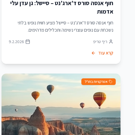
חוף אנסה סורס ד'ארג'נט – סיישל: גן עדן עלי
אדמות
חוף אנסה סורס ד'ארג'נט – סיישל מציע חווית נופש בלתי
נשכחת עם נופים עוצרי נשימה ותכלילים מדהימים.
ריף טריפ
9.2.2026
קרא עוד
אטרקציות בחו"ל